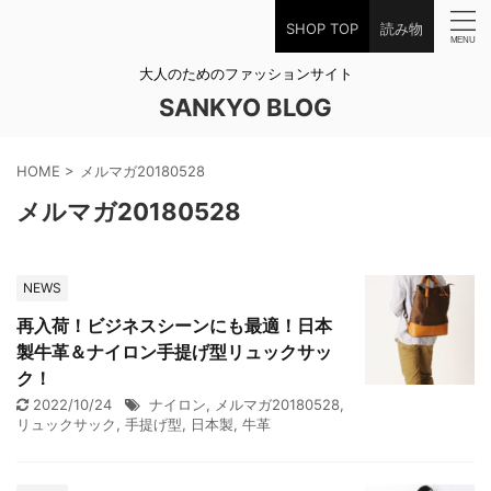
SHOP TOP
読み物
大人のためのファッションサイト
SANKYO BLOG
HOME
>
メルマガ20180528
メルマガ20180528
NEWS
再入荷！ビジネスシーンにも最適！日本
製牛革＆ナイロン手提げ型リュックサッ
ク！
2022/10/24
ナイロン
,
メルマガ20180528
,
リュックサック
,
手提げ型
,
日本製
,
牛革