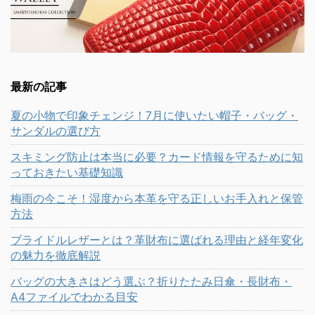
最新の記事
夏の小物で印象チェンジ！7月に使いたい帽子・バッグ・
サンダルの選び方
スキミング防止は本当に必要？カード情報を守るために知
っておきたい基礎知識
梅雨の今こそ！湿度から本革を守る正しいお手入れと保管
方法
ブライドルレザーとは？革財布に選ばれる理由と経年変化
の魅力を徹底解説
バッグの大きさはどう選ぶ？折りたたみ日傘・長財布・
A4ファイルでわかる目安