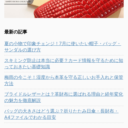
最新の記事
夏の小物で印象チェンジ！7月に使いたい帽子・バッグ・
サンダルの選び方
スキミング防止は本当に必要？カード情報を守るために知
っておきたい基礎知識
梅雨の今こそ！湿度から本革を守る正しいお手入れと保管
方法
ブライドルレザーとは？革財布に選ばれる理由と経年変化
の魅力を徹底解説
バッグの大きさはどう選ぶ？折りたたみ日傘・長財布・
A4ファイルでわかる目安