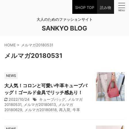
SHOP TOP
読み物
大人のためのファッションサイト
SANKYO BLOG
HOME
>
メルマガ20180531
メルマガ20180531
NEWS
大人気！コロンと可愛い牛革キューブバ
ッグ！ゴールド金具でリッチ感あり！
2022/10/24
キューブバッグ
,
メルマガ
20180531
,
メルマガ20180613
,
メルマガ
20180629
,
メルマガ20180818
,
再入荷
,
牛革
NEWS