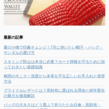
最新の記事
夏の小物で印象チェンジ！7月に使いたい帽子・バッグ・
サンダルの選び方
スキミング防止は本当に必要？カード情報を守るために知
っておきたい基礎知識
梅雨の今こそ！湿度から本革を守る正しいお手入れと保管
方法
ブライドルレザーとは？革財布に選ばれる理由と経年変化
の魅力を徹底解説
バッグの大きさはどう選ぶ？折りたたみ日傘・長財布・