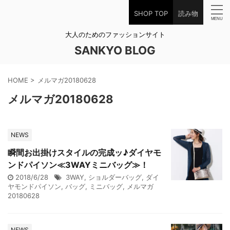
SHOP TOP
読み物
大人のためのファッションサイト
SANKYO BLOG
HOME
>
メルマガ20180628
メルマガ20180628
NEWS
瞬間お出掛けスタイルの完成ッ♪ダイヤモ
ンドパイソン≪3WAYミニバッグ≫！
2018/6/28
3WAY
,
ショルダーバッグ
,
ダイ
ヤモンドパイソン
,
バッグ
,
ミニバッグ
,
メルマガ
20180628
NEWS