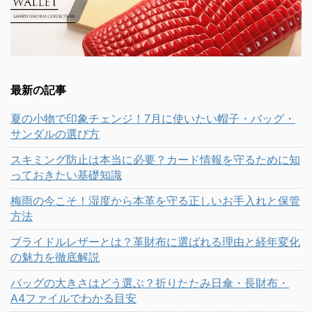
最新の記事
夏の小物で印象チェンジ！7月に使いたい帽子・バッグ・
サンダルの選び方
スキミング防止は本当に必要？カード情報を守るために知
っておきたい基礎知識
梅雨の今こそ！湿度から本革を守る正しいお手入れと保管
方法
ブライドルレザーとは？革財布に選ばれる理由と経年変化
の魅力を徹底解説
バッグの大きさはどう選ぶ？折りたたみ日傘・長財布・
A4ファイルでわかる目安