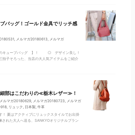
ブバッグ！ゴールド金具でリッチ感
180531
,
メルマガ20180613
,
メルマガ
革のキューブバッグ 】！ ◎ デザイン良し！
拍子そろった、当店の大人気アイテムをご紹介
細部はこだわりの≪栃木レザー≫！
メルマガ20180629
,
メルマガ20180723
,
メルマガ
918
,
リュック
,
日本製
,
牛革
す！ 夏はアクティブにリュックスタイルでお出掛
練された大人へ送る、SANKYOオリジナルブラン