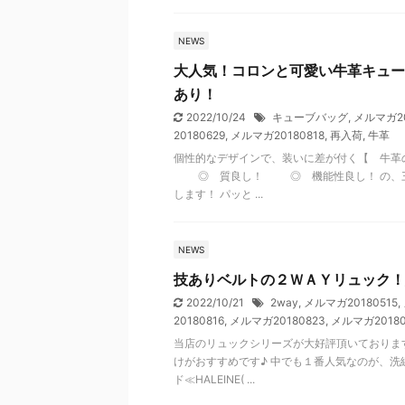
NEWS
大人気！コロンと可愛い牛革キュー
あり！
2022/10/24
キューブバッグ
,
メルマガ20
20180629
,
メルマガ20180818
,
再入荷
,
牛革
個性的なデザインで、装いに差が付く【 牛
◎ 質良し！ ◎ 機能性良し！ の、三
します！ パッと ...
NEWS
技ありベルトの２ＷＡＹリュック！
2022/10/21
2way
,
メルマガ20180515
,
20180816
,
メルマガ20180823
,
メルマガ20180
当店のリュックシリーズが大好評頂いておりま
けがおすすめです♪ 中でも１番人気なのが、洗
ド≪HALEINE( ...