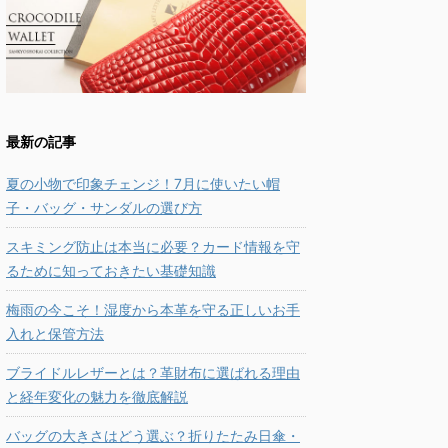
最新の記事
夏の小物で印象チェンジ！7月に使いたい帽
子・バッグ・サンダルの選び方
スキミング防止は本当に必要？カード情報を守
るために知っておきたい基礎知識
梅雨の今こそ！湿度から本革を守る正しいお手
入れと保管方法
ブライドルレザーとは？革財布に選ばれる理由
と経年変化の魅力を徹底解説
バッグの大きさはどう選ぶ？折りたたみ日傘・