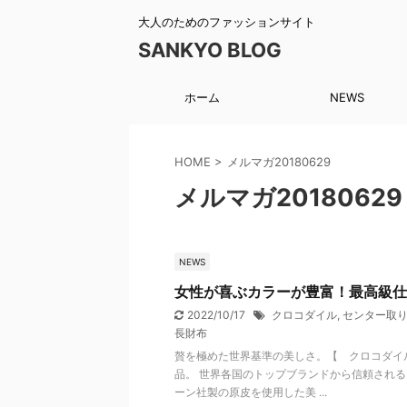
大人のためのファッションサイト
SANKYO BLOG
ホーム
NEWS
HOME
>
メルマガ20180629
メルマガ20180629
NEWS
女性が喜ぶカラーが豊富！最高級仕
2022/10/17
クロコダイル
,
センター取
長財布
贅を極めた世界基準の美しさ。【 クロコダイ
品。 世界各国のトップブランドから信頼され
ーン社製の原皮を使用した美 ...