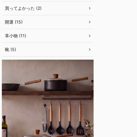
買ってよかった (2)
開運 (15)
革小物 (11)
靴 (5)