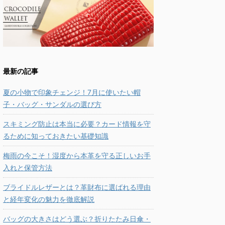
最新の記事
夏の小物で印象チェンジ！7月に使いたい帽
子・バッグ・サンダルの選び方
スキミング防止は本当に必要？カード情報を守
るために知っておきたい基礎知識
梅雨の今こそ！湿度から本革を守る正しいお手
入れと保管方法
ブライドルレザーとは？革財布に選ばれる理由
と経年変化の魅力を徹底解説
バッグの大きさはどう選ぶ？折りたたみ日傘・