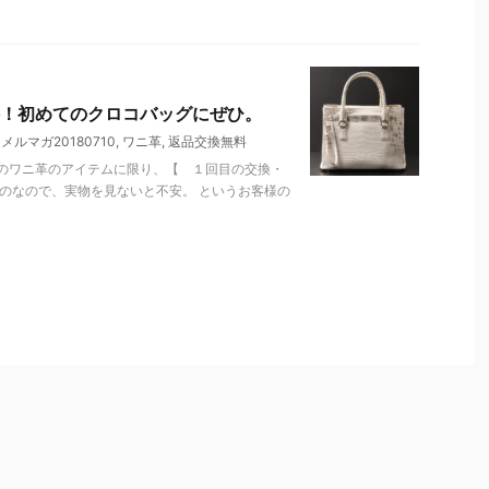
！初めてのクロコバッグにぜひ。
,
メルマガ20180710
,
ワニ革
,
返品交換無料
上のワニ革のアイテムに限り、【 １回目の交換・
のなので、実物を見ないと不安。 というお客様の