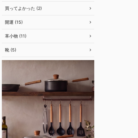
買ってよかった (2)
開運 (15)
革小物 (11)
靴 (5)