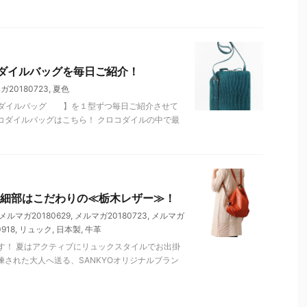
ダイルバッグを毎日ご紹介！
ガ20180723
,
夏色
ダイルバッグ 】を１型ずつ毎日ご紹介させて
コダイルバッグはこちら！ クロコダイルの中で最
細部はこだわりの≪栃木レザー≫！
メルマガ20180629
,
メルマガ20180723
,
メルマガ
918
,
リュック
,
日本製
,
牛革
す！ 夏はアクティブにリュックスタイルでお出掛
練された大人へ送る、SANKYOオリジナルブラン