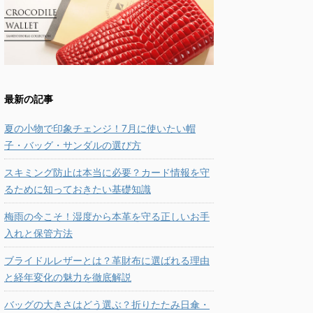
最新の記事
夏の小物で印象チェンジ！7月に使いたい帽
子・バッグ・サンダルの選び方
スキミング防止は本当に必要？カード情報を守
るために知っておきたい基礎知識
梅雨の今こそ！湿度から本革を守る正しいお手
入れと保管方法
ブライドルレザーとは？革財布に選ばれる理由
と経年変化の魅力を徹底解説
バッグの大きさはどう選ぶ？折りたたみ日傘・