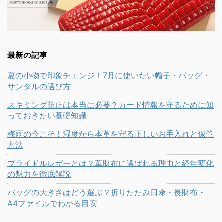
最新の記事
夏の小物で印象チェンジ！7月に使いたい帽子・バッグ・
サンダルの選び方
スキミング防止は本当に必要？カード情報を守るために知
っておきたい基礎知識
梅雨の今こそ！湿度から本革を守る正しいお手入れと保管
方法
ブライドルレザーとは？革財布に選ばれる理由と経年変化
の魅力を徹底解説
バッグの大きさはどう選ぶ？折りたたみ日傘・長財布・
A4ファイルでわかる目安