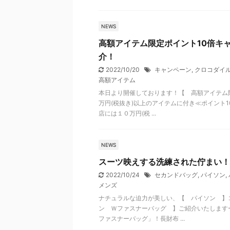
NEWS
高額アイテム限定ポイント10倍キ
介！
2022/10/20
キャンペーン
,
クロコダイ
高額アイテム
本日より開催しております！【 高額アイテム限
万円(税抜き)以上のアイテムに付き≪ポイント
店には１０万円(税 ...
NEWS
スーツ映えする洗練された佇まい！
2022/10/24
セカンドバッグ
,
パイソン
,
メンズ
ナチュラルな迫力が美しい、【 パイソン 】
ン Ｗファスナーバッグ 】ご紹介いたします
ファスナーバッグ」！長財布 ...