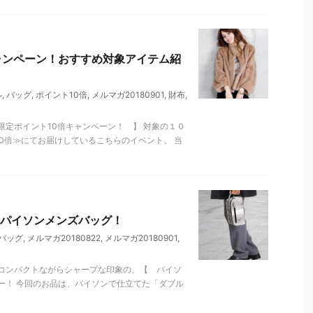
ャンペーン！おすすめ対象アイテム紹
ル
,
バッグ
,
ポイント10倍
,
メルマガ20180901
,
財布
,
定ポイント10倍キャンペーン！ 】 対象の１０
10倍≫にてお届けしているこちらのイベント。 当
パイソンメンズバッグ！
バッグ
,
メルマガ20180822
,
メルマガ20180901
,
コンパクトながらシャープな印象の、【 パイソ
ー！ 今回のお品は、パイソンで仕立てた「ダブル