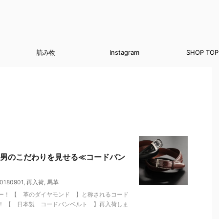
読み物
Instagram
SHOP TOP
男のこだわりを見せる≪コードバン
180901
,
再入荷
,
馬革
ー！ 【 革のダイヤモンド 】と称されるコード
！ 【 日本製 コードバンベルト 】再入荷しま