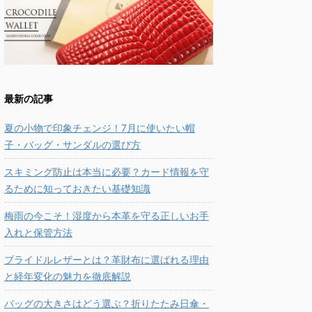
最新の記事
夏の小物で印象チェンジ！7月に使いたい帽
子・バッグ・サンダルの選び方
スキミング防止は本当に必要？カード情報を守
るために知っておきたい基礎知識
梅雨の今こそ！湿度から本革を守る正しいお手
入れと保管方法
ブライドルレザーとは？革財布に選ばれる理由
と経年変化の魅力を徹底解説
バッグの大きさはどう選ぶ？折りたたみ日傘・