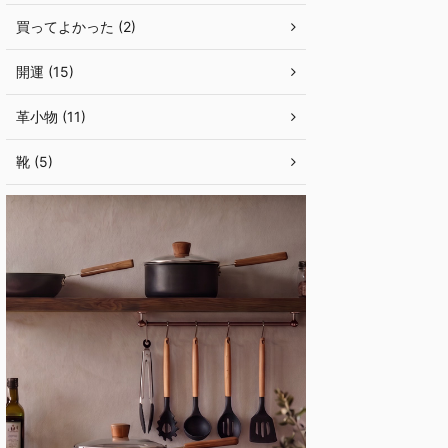
買ってよかった (2)
開運 (15)
革小物 (11)
靴 (5)