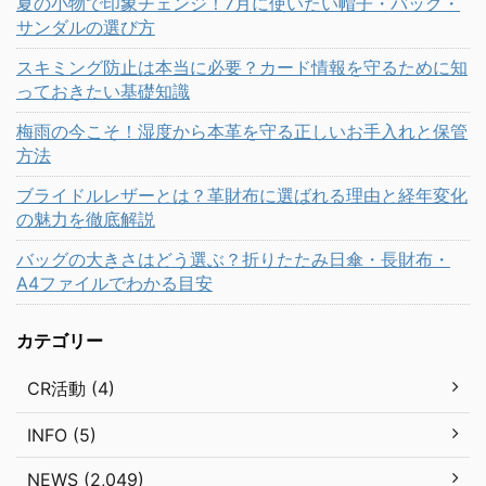
夏の小物で印象チェンジ！7月に使いたい帽子・バッグ・
サンダルの選び方
スキミング防止は本当に必要？カード情報を守るために知
っておきたい基礎知識
梅雨の今こそ！湿度から本革を守る正しいお手入れと保管
方法
ブライドルレザーとは？革財布に選ばれる理由と経年変化
の魅力を徹底解説
バッグの大きさはどう選ぶ？折りたたみ日傘・長財布・
A4ファイルでわかる目安
カテゴリー
CR活動 (4)
INFO (5)
NEWS (2,049)