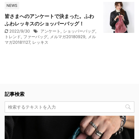
NEWS
皆さまへのアンケートで決まった。ふわ
ふわレッキスのショッパーバッグ！
2022/9/30
アンケート
,
ショッパーバッグ
,
トレンド
,
ファーバッグ
,
メルマガ20180929
,
メル
マガ20181127
,
レッキス
記事検索