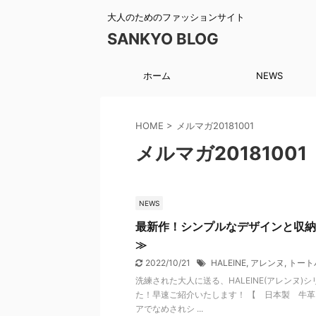
大人のためのファッションサイト
SANKYO BLOG
ホーム
NEWS
HOME
>
メルマガ20181001
メルマガ20181001
NEWS
最新作！シンプルなデザインと収納
≫
2022/10/21
HALEINE
,
アレンヌ
,
トート
洗練された大人に送る、HALEINE(アレンヌ
た！早速ご紹介いたします！ 【 日本製 牛革
アでなめされシ ...