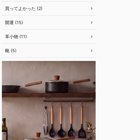
買ってよかった (2)
開運 (15)
革小物 (11)
靴 (5)