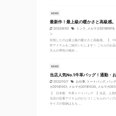
NEWS
最新作！最上級の暖かさと高級感。
2022/9/30
ミンク
,
メルマガ20180919
,
ン
目指したのは最上級の暖かさと高級感。 【 Fi
作アイテムをご紹介いたします！ こちらのお品
大人の男性の格好 ...
NEWS
当店人気No.1牛革バッグ！通勤・
2022/10/7
お仕事
,
トートバッグ
,
バッ
ガ20181001
,
メルマガ20181030
,
メルマガ2018
【 日本製 牛革トートバッグ 】当店、人気N
当店の定番アイテムのひとつ！こちらのバッグの
サイズの収納はもち ...