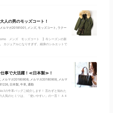
大人の男のモッズコート！
メルマガ20181001
,
メンズ
,
モッズコート
,
ラクー
lomo メンズ モッズコート 】今シーズンの新
。 カジュアルになりすぎず、細身のシルエットで
お仕事で大活躍！≪日本製≫！
グ
,
メルマガ20180808
,
メルマガ20180908
,
メルマ
1226
,
日本製
,
牛革
,
通勤
o.1の牛革バッグご紹介します！ 言わずと知れた
人気のヒミツは、 「使いやすい」の一言！ Ａ４