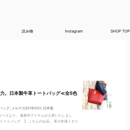
読み物
Instagram
SHOP TOP
力。日本製牛革トートバッグ≪全5色
バッグ
,
メルマガ20181001
,
日本製
)シリーズより。 最新作アイテムが入荷いたしまし
トートバッグ 】 こちらのお品。 革の本場イタリ