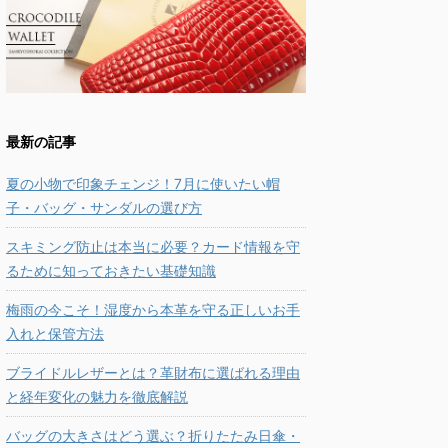
最新の記事
夏の小物で印象チェンジ！7月に使いたい帽
子・バッグ・サンダルの選び方
スキミング防止は本当に必要？カード情報を守
るために知っておきたい基礎知識
梅雨の今こそ！湿度から本革を守る正しいお手
入れと保管方法
ブライドルレザーとは？革財布に選ばれる理由
と経年変化の魅力を徹底解説
バッグの大きさはどう選ぶ？折りたたみ日傘・