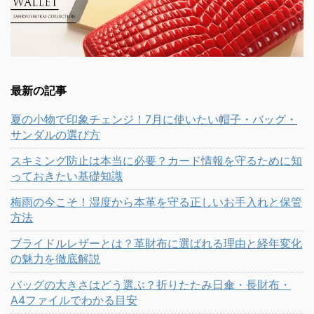
最新の記事
夏の小物で印象チェンジ！7月に使いたい帽子・バッグ・
サンダルの選び方
スキミング防止は本当に必要？カード情報を守るために知
っておきたい基礎知識
梅雨の今こそ！湿度から本革を守る正しいお手入れと保管
方法
ブライドルレザーとは？革財布に選ばれる理由と経年変化
の魅力を徹底解説
バッグの大きさはどう選ぶ？折りたたみ日傘・長財布・
A4ファイルでわかる目安