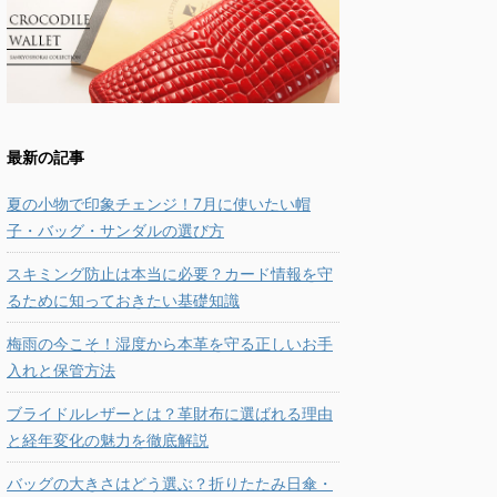
最新の記事
夏の小物で印象チェンジ！7月に使いたい帽
子・バッグ・サンダルの選び方
スキミング防止は本当に必要？カード情報を守
るために知っておきたい基礎知識
梅雨の今こそ！湿度から本革を守る正しいお手
入れと保管方法
ブライドルレザーとは？革財布に選ばれる理由
と経年変化の魅力を徹底解説
バッグの大きさはどう選ぶ？折りたたみ日傘・