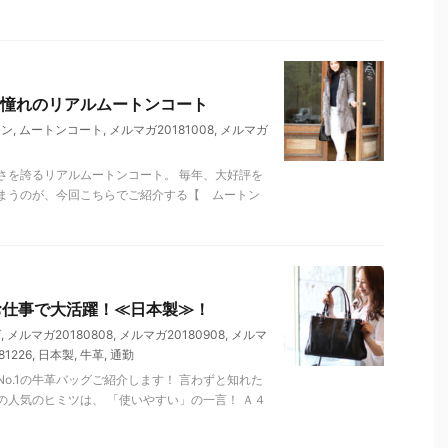
憧れのリアルムートンコート
トン
,
ムートンコート
,
メルマガ20181008
,
メルマガ
さを誇るリアルムートンコート。 毎年、大好評を
まうのが、今回こちらでご紹介する【 ムートン
お仕事で大活躍！≪日本製≫！
グ
,
メルマガ20180808
,
メルマガ20180908
,
メルマ
1226
,
日本製
,
牛革
,
通勤
o.1の牛革バッグご紹介します！ 言わずと知れた
人気のヒミツは、 「使いやすい」の一言！ Ａ４