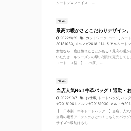
ムートンＷフェイス ...
NEWS
最高の暖かさとこだわりデザイン。
2022/9/29
カットワーク
,
コート
,
ムー
20181030
,
メルマガ20181114
,
リアルムートン
女性なら一度は憧れたことがある！最高の暖か
いただき、冬シーズンの早い段階で完売してし
コート ３型 】 この度、 ...
NEWS
当店人気No.1牛革バッグ！通勤・
2022/10/7
お仕事
,
トートバッグ
,
バッ
ガ20181001
,
メルマガ20181030
,
メルマガ2018
【 日本製 牛革トートバッグ 】当店、人気N
当店の定番アイテムのひとつ！こちらのバッグの
サイズの収納はもち ...