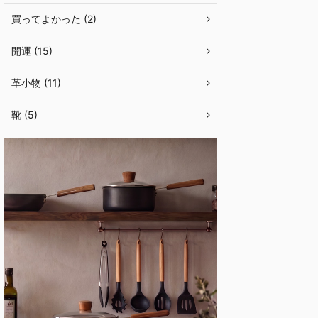
買ってよかった (2)
開運 (15)
革小物 (11)
靴 (5)