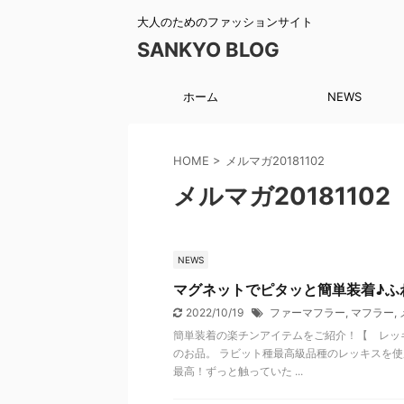
大人のためのファッションサイト
SANKYO BLOG
ホーム
NEWS
HOME
>
メルマガ20181102
メルマガ20181102
NEWS
マグネットでピタッと簡単装着♪ふ
2022/10/19
ファーマフラー
,
マフラー
,
簡単装着の楽チンアイテムをご紹介！【 レッ
のお品。 ラビット種最高級品種のレッキスを使
最高！ずっと触っていた ...