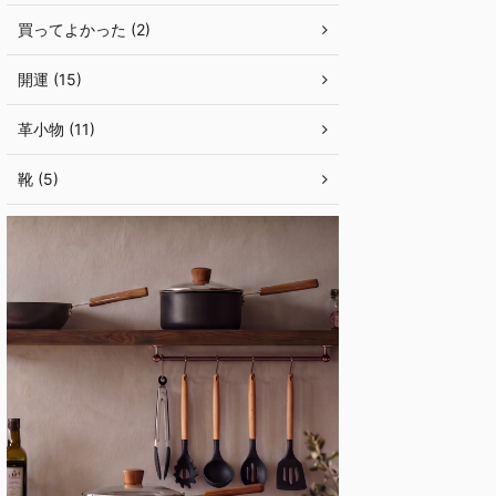
買ってよかった (2)
開運 (15)
革小物 (11)
靴 (5)