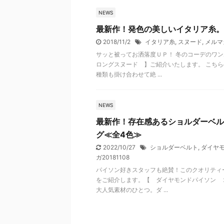
NEWS
最新作！発色の美しいイタリア糸。
2018/11/2
イタリア糸
,
スヌード
,
メルマガ
サッと被ってお洒落度ＵＰ！ 冬のコーデのワ
ロングスヌード 】ご紹介いたします。 こちら
種類も掛け合わせて絶 ...
NEWS
最新作！存在感あるショルダーベル
グ≪全4色≫
2022/10/27
ショルダーベルト
,
ダイヤ
ガ20181108
パイソン好きスタッフも絶賛！このクオリティ
をご紹介します。【 ダイヤモンドパイソン ２
大人気素材のひとつ。ダ ...