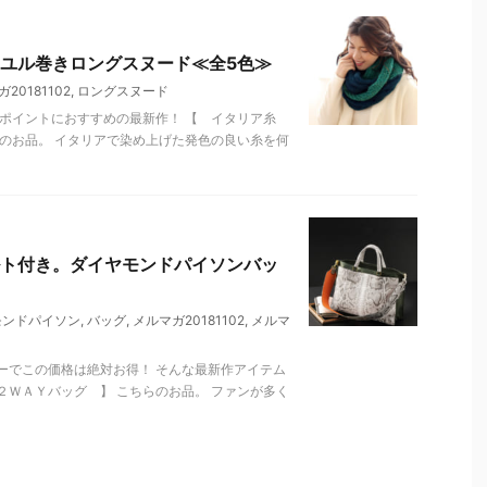
ユル巻きロングスヌード≪全5色≫
20181102
,
ロングスヌード
ンポイントにおすすめの最新作！ 【 イタリア糸
のお品。 イタリアで染め上げた発色の良い糸を何
ト付き。ダイヤモンドパイソンバッ
モンドパイソン
,
バッグ
,
メルマガ20181102
,
メルマ
ーでこの価格は絶対お得！ そんな最新作アイテム
ＷＡＹバッグ 】 こちらのお品。 ファンが多く