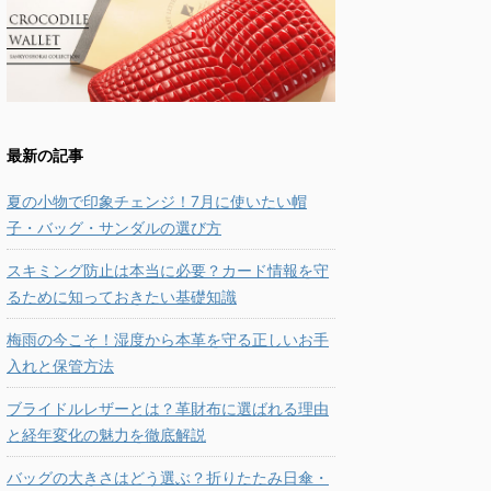
最新の記事
夏の小物で印象チェンジ！7月に使いたい帽
子・バッグ・サンダルの選び方
スキミング防止は本当に必要？カード情報を守
るために知っておきたい基礎知識
梅雨の今こそ！湿度から本革を守る正しいお手
入れと保管方法
ブライドルレザーとは？革財布に選ばれる理由
と経年変化の魅力を徹底解説
バッグの大きさはどう選ぶ？折りたたみ日傘・