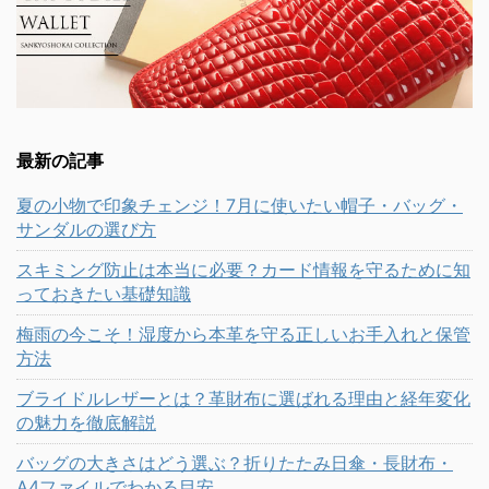
最新の記事
夏の小物で印象チェンジ！7月に使いたい帽子・バッグ・
サンダルの選び方
スキミング防止は本当に必要？カード情報を守るために知
っておきたい基礎知識
梅雨の今こそ！湿度から本革を守る正しいお手入れと保管
方法
ブライドルレザーとは？革財布に選ばれる理由と経年変化
の魅力を徹底解説
バッグの大きさはどう選ぶ？折りたたみ日傘・長財布・
A4ファイルでわかる目安