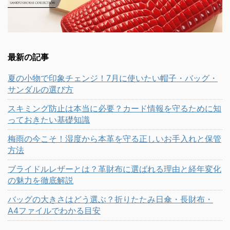
最新の記事
夏の小物で印象チェンジ！7月に使いたい帽子・バッグ・
サンダルの選び方
スキミング防止は本当に必要？カード情報を守るために知
っておきたい基礎知識
梅雨の今こそ！湿度から本革を守る正しいお手入れと保管
方法
ブライドルレザーとは？革財布に選ばれる理由と経年変化
の魅力を徹底解説
バッグの大きさはどう選ぶ？折りたたみ日傘・長財布・
A4ファイルでわかる目安