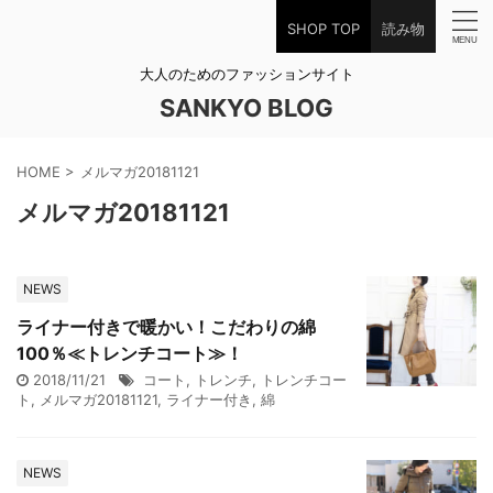
SHOP TOP
読み物
大人のためのファッションサイト
SANKYO BLOG
HOME
>
メルマガ20181121
メルマガ20181121
NEWS
ライナー付きで暖かい！こだわりの綿
100％≪トレンチコート≫！
2018/11/21
コート
,
トレンチ
,
トレンチコー
ト
,
メルマガ20181121
,
ライナー付き
,
綿
NEWS