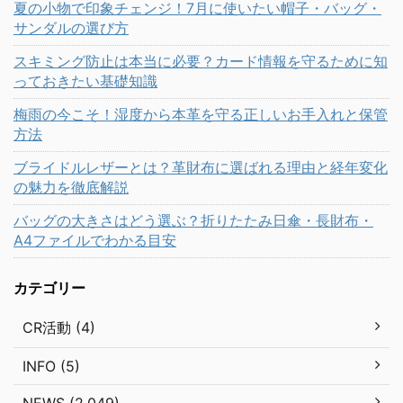
夏の小物で印象チェンジ！7月に使いたい帽子・バッグ・
サンダルの選び方
スキミング防止は本当に必要？カード情報を守るために知
っておきたい基礎知識
梅雨の今こそ！湿度から本革を守る正しいお手入れと保管
方法
ブライドルレザーとは？革財布に選ばれる理由と経年変化
の魅力を徹底解説
バッグの大きさはどう選ぶ？折りたたみ日傘・長財布・
A4ファイルでわかる目安
カテゴリー
CR活動 (4)
INFO (5)