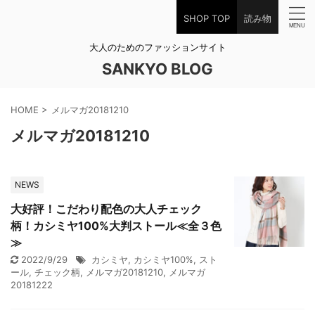
SHOP TOP
読み物
大人のためのファッションサイト
SANKYO BLOG
HOME
>
メルマガ20181210
メルマガ20181210
NEWS
大好評！こだわり配色の大人チェック
柄！カシミヤ100%大判ストール≪全３色
≫
2022/9/29
カシミヤ
,
カシミヤ100%
,
スト
ール
,
チェック柄
,
メルマガ20181210
,
メルマガ
20181222