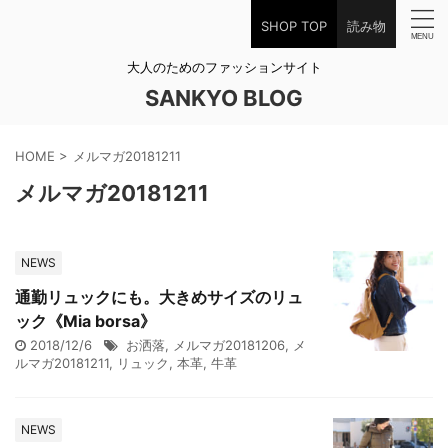
SHOP TOP
読み物
大人のためのファッションサイト
SANKYO BLOG
HOME
>
メルマガ20181211
メルマガ20181211
NEWS
通勤リュックにも。大きめサイズのリュ
ック《Mia borsa》
2018/12/6
お洒落
,
メルマガ20181206
,
メ
ルマガ20181211
,
リュック
,
本革
,
牛革
NEWS