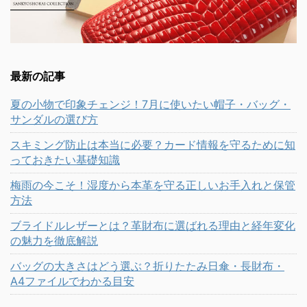
最新の記事
夏の小物で印象チェンジ！7月に使いたい帽子・バッグ・
サンダルの選び方
スキミング防止は本当に必要？カード情報を守るために知
っておきたい基礎知識
梅雨の今こそ！湿度から本革を守る正しいお手入れと保管
方法
ブライドルレザーとは？革財布に選ばれる理由と経年変化
の魅力を徹底解説
バッグの大きさはどう選ぶ？折りたたみ日傘・長財布・
A4ファイルでわかる目安