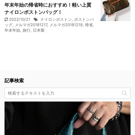
年末年始の帰省時におすすめ！軽い上質
ナイロンボストンバッグ！
2022/10/21
ナイロンボストン
,
ボストンバ
ッグ
,
メルマガ20181217
,
メルマガ20181219
,
帰省
,
年末年始
,
旅行
,
日本製
記事検索