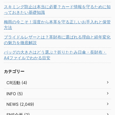
スキミング防止は本当に必要？カード情報を守るために知
っておきたい基礎知識
梅雨の今こそ！湿度から本革を守る正しいお手入れと保管
方法
ブライドルレザーとは？革財布に選ばれる理由と経年変化
の魅力を徹底解説
バッグの大きさはどう選ぶ？折りたたみ日傘・長財布・
A4ファイルでわかる目安
カテゴリー
CR活動 (4)
INFO (5)
NEWS (2,049)
SNS企画 (2)