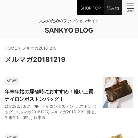
SHOP TOP
読み物
大人のためのファッションサイト
SANKYO BLOG
HOME
>
メルマガ20181219
メルマガ20181219
NEWS
年末年始の帰省時におすすめ！軽い上質
ナイロンボストンバッグ！
2022/10/21
ナイロンボストン
,
ボストンバ
ッグ
,
メルマガ20181217
,
メルマガ20181219
,
帰省
,
年末年始
,
旅行
,
日本製
NEWS