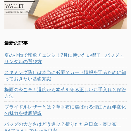
最新の記事
夏の小物で印象チェンジ！7月に使いたい帽子・バッグ・
サンダルの選び方
スキミング防止は本当に必要？カード情報を守るために知
っておきたい基礎知識
梅雨の今こそ！湿度から本革を守る正しいお手入れと保管
方法
ブライドルレザーとは？革財布に選ばれる理由と経年変化
の魅力を徹底解説
バッグの大きさはどう選ぶ？折りたたみ日傘・長財布・
A4ファイルでわかる目安