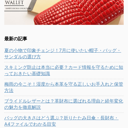
最新の記事
夏の小物で印象チェンジ！7月に使いたい帽子・バッグ・
サンダルの選び方
スキミング防止は本当に必要？カード情報を守るために知
っておきたい基礎知識
梅雨の今こそ！湿度から本革を守る正しいお手入れと保管
方法
ブライドルレザーとは？革財布に選ばれる理由と経年変化
の魅力を徹底解説
バッグの大きさはどう選ぶ？折りたたみ日傘・長財布・
A4ファイルでわかる目安