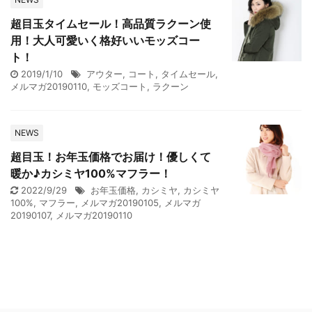
超目玉タイムセール！高品質ラクーン使
用！大人可愛いく格好いいモッズコー
ト！
2019/1/10
アウター
,
コート
,
タイムセール
,
メルマガ20190110
,
モッズコート
,
ラクーン
NEWS
超目玉！お年玉価格でお届け！優しくて
暖か♪カシミヤ100%マフラー！
2022/9/29
お年玉価格
,
カシミヤ
,
カシミヤ
100%
,
マフラー
,
メルマガ20190105
,
メルマガ
20190107
,
メルマガ20190110