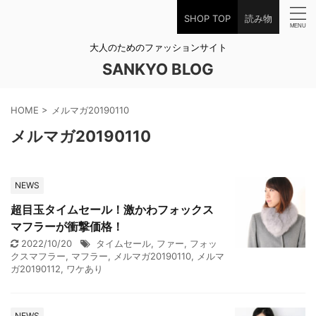
SHOP TOP
読み物
大人のためのファッションサイト
SANKYO BLOG
HOME
>
メルマガ20190110
メルマガ20190110
NEWS
超目玉タイムセール！激かわフォックス
マフラーが衝撃価格！
2022/10/20
タイムセール
,
ファー
,
フォッ
クスマフラー
,
マフラー
,
メルマガ20190110
,
メルマ
ガ20190112
,
ワケあり
NEWS