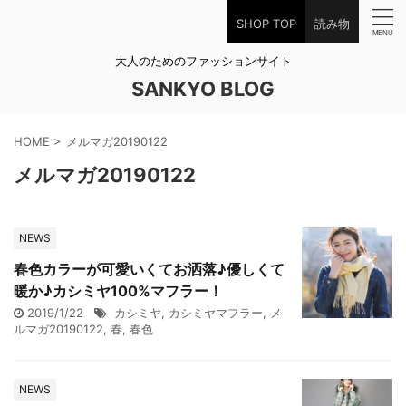
SHOP TOP
読み物
大人のためのファッションサイト
SANKYO BLOG
HOME
>
メルマガ20190122
メルマガ20190122
NEWS
春色カラーが可愛いくてお洒落♪優しくて
暖か♪カシミヤ100%マフラー！
2019/1/22
カシミヤ
,
カシミヤマフラー
,
メ
ルマガ20190122
,
春
,
春色
NEWS