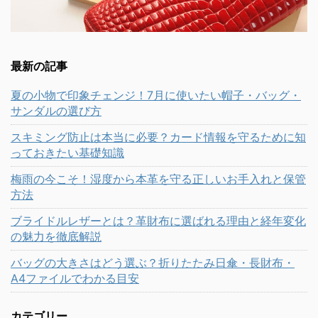
最新の記事
夏の小物で印象チェンジ！7月に使いたい帽子・バッグ・
サンダルの選び方
スキミング防止は本当に必要？カード情報を守るために知
っておきたい基礎知識
梅雨の今こそ！湿度から本革を守る正しいお手入れと保管
方法
ブライドルレザーとは？革財布に選ばれる理由と経年変化
の魅力を徹底解説
バッグの大きさはどう選ぶ？折りたたみ日傘・長財布・
A4ファイルでわかる目安
カテゴリー