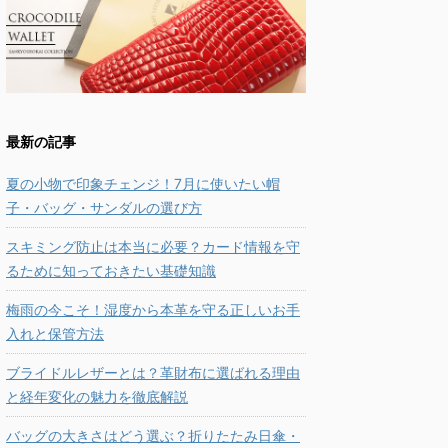
最新の記事
夏の小物で印象チェンジ！7月に使いたい帽
子・バッグ・サンダルの選び方
スキミング防止は本当に必要？カード情報を守
るために知っておきたい基礎知識
梅雨の今こそ！湿度から本革を守る正しいお手
入れと保管方法
ブライドルレザーとは？革財布に選ばれる理由
と経年変化の魅力を徹底解説
バッグの大きさはどう選ぶ？折りたたみ日傘・