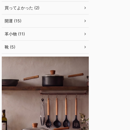
買ってよかった (2)
開運 (15)
革小物 (11)
靴 (5)