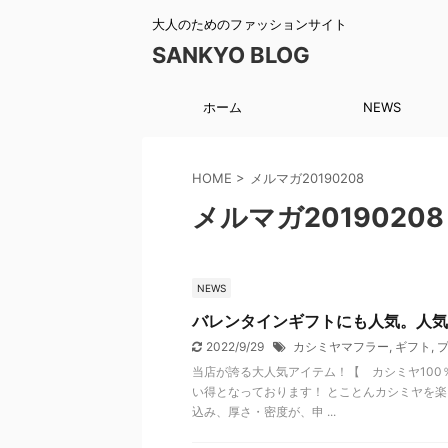
大人のためのファッションサイト
SANKYO BLOG
ホーム
NEWS
HOME
>
メルマガ20190208
メルマガ20190208
NEWS
バレンタインギフトにも人気。人気N
2022/9/29
カシミヤマフラー
,
ギフト
,
当店が誇る大人気アイテム！【 カシミヤ100
い得となっております！ とことんカシミヤを
込み、厚さ・密度が、申 ...