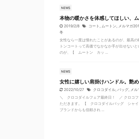
NEWS
本物の暖かさを体感してほしい、ム
2019/2/8
コート
,
ムートン
,
メルマガ201
冬
女性なら一度は憧れたことがあるのが、最高の
トンコートって高価でなかなか手が出せないと
のが、【 ムートン カッ ...
NEWS
女性に嬉しい肩掛けハンドル。艶め
2022/10/27
クロコダイル
,
バッグ
,
メルマ
＼ クロコダイルフェア最終日！ ／ クロコ
ただきます。 【 クロコダイルバッグ シャイ
ブランドからも信頼され ...