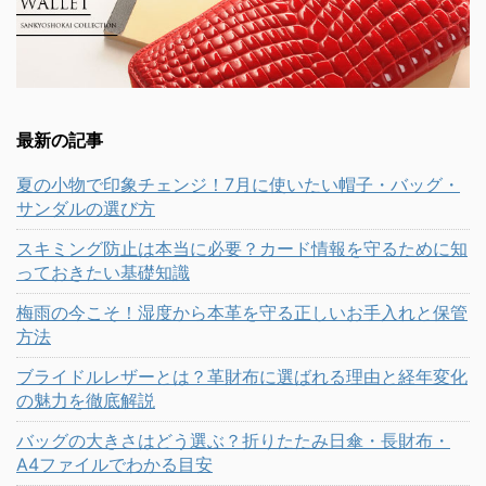
最新の記事
夏の小物で印象チェンジ！7月に使いたい帽子・バッグ・
サンダルの選び方
スキミング防止は本当に必要？カード情報を守るために知
っておきたい基礎知識
梅雨の今こそ！湿度から本革を守る正しいお手入れと保管
方法
ブライドルレザーとは？革財布に選ばれる理由と経年変化
の魅力を徹底解説
バッグの大きさはどう選ぶ？折りたたみ日傘・長財布・
A4ファイルでわかる目安