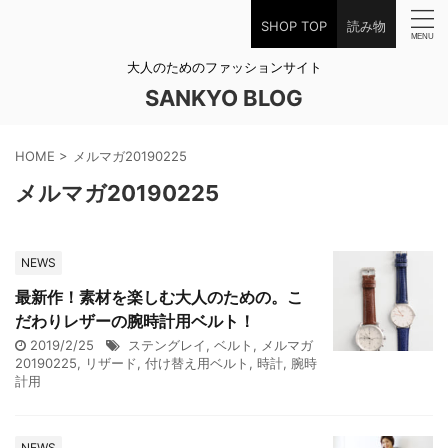
SHOP TOP
読み物
大人のためのファッションサイト
SANKYO BLOG
HOME
>
メルマガ20190225
メルマガ20190225
NEWS
最新作！素材を楽しむ大人のための。こ
だわりレザーの腕時計用ベルト！
2019/2/25
ステングレイ
,
ベルト
,
メルマガ
20190225
,
リザード
,
付け替え用ベルト
,
時計
,
腕時
計用
NEWS