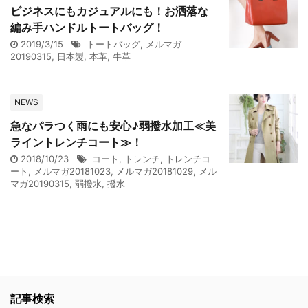
ビジネスにもカジュアルにも！お洒落な
編み手ハンドルトートバッグ！
2019/3/15
トートバッグ
,
メルマガ
20190315
,
日本製
,
本革
,
牛革
NEWS
急なパラつく雨にも安心♪弱撥水加工≪美
ライントレンチコート≫！
2018/10/23
コート
,
トレンチ
,
トレンチコ
ート
,
メルマガ20181023
,
メルマガ20181029
,
メル
マガ20190315
,
弱撥水
,
撥水
記事検索