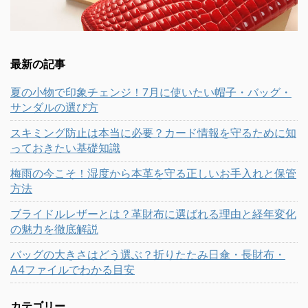
最新の記事
夏の小物で印象チェンジ！7月に使いたい帽子・バッグ・
サンダルの選び方
スキミング防止は本当に必要？カード情報を守るために知
っておきたい基礎知識
梅雨の今こそ！湿度から本革を守る正しいお手入れと保管
方法
ブライドルレザーとは？革財布に選ばれる理由と経年変化
の魅力を徹底解説
バッグの大きさはどう選ぶ？折りたたみ日傘・長財布・
A4ファイルでわかる目安
カテゴリー