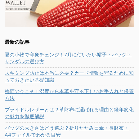
最新の記事
夏の小物で印象チェンジ！7月に使いたい帽子・バッグ・
サンダルの選び方
スキミング防止は本当に必要？カード情報を守るために知
っておきたい基礎知識
梅雨の今こそ！湿度から本革を守る正しいお手入れと保管
方法
ブライドルレザーとは？革財布に選ばれる理由と経年変化
の魅力を徹底解説
バッグの大きさはどう選ぶ？折りたたみ日傘・長財布・
A4ファイルでわかる目安