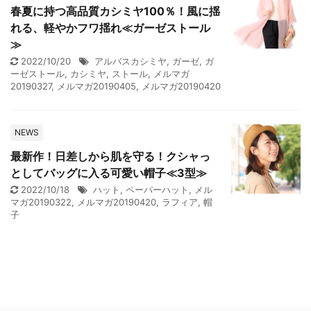
春夏に持つ高品質カシミヤ100％！風に揺
れる、軽やかフワ揺れ≪ガーゼストール
≫
2022/10/20
アルバスカシミヤ
,
ガーゼ
,
ガ
ーゼストール
,
カシミヤ
,
ストール
,
メルマガ
20190327
,
メルマガ20190405
,
メルマガ20190420
NEWS
最新作！日差しから肌を守る！クシャっ
としてバッグに入る可愛い帽子≪3型≫
2022/10/18
ハット
,
ペーパーハット
,
メル
マガ20190322
,
メルマガ20190420
,
ラフィア
,
帽
子