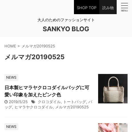
SHOP TOP
読み物
大人のためのファッションサイト
SANKYO BLOG
HOME
>
メルマガ20190525
メルマガ20190525
NEWS
日本製ヒマラヤクロコダイルバッグに可
愛い印象を加えたピンク色
2019/5/25
クロコダイル
,
トートバッグ
,
バ
ッグ
,
ヒマラヤクロコダイル
,
メルマガ20190525
NEWS