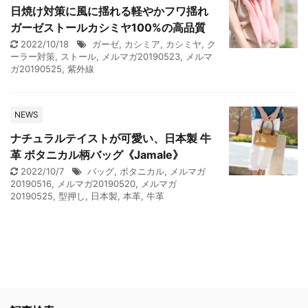
日焼け対策に風に揺れる軽やかフワ揺れ
ガーゼストールカシミヤ100%の高品質
2022/10/18
ガーゼ
,
カシミア
,
カシミヤ
,
ク
ーラー対策
,
ストール
,
メルマガ20190523
,
メルマ
ガ20190525
,
紫外線
NEWS
ナチュラルテイストが可愛い、日本製 牛
革 ボタニカル柄バッグ《Jamale》
2022/10/7
バッグ
,
ボタニカル
,
メルマガ
20190516
,
メルマガ20190520
,
メルマガ
20190525
,
型押し
,
日本製
,
本革
,
牛革