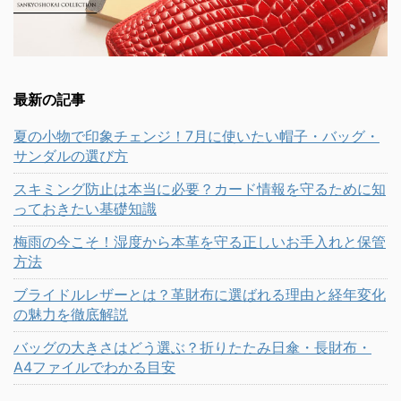
最新の記事
夏の小物で印象チェンジ！7月に使いたい帽子・バッグ・
サンダルの選び方
スキミング防止は本当に必要？カード情報を守るために知
っておきたい基礎知識
梅雨の今こそ！湿度から本革を守る正しいお手入れと保管
方法
ブライドルレザーとは？革財布に選ばれる理由と経年変化
の魅力を徹底解説
バッグの大きさはどう選ぶ？折りたたみ日傘・長財布・
A4ファイルでわかる目安