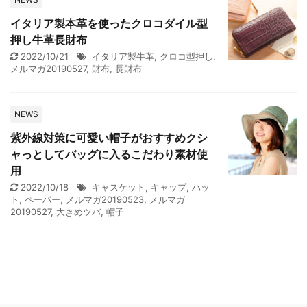
イタリア製本革を使ったクロコダイル型
押し牛革長財布
2022/10/21
イタリア製牛革
,
クロコ型押し
,
メルマガ20190527
,
財布
,
長財布
NEWS
紫外線対策に可愛い帽子がおすすめクシ
ャっとしてバッグに入るこだわり素材使
用
2022/10/18
キャスケット
,
キャップ
,
ハッ
ト
,
ペーパー
,
メルマガ20190523
,
メルマガ
20190527
,
大きめツバ
,
帽子