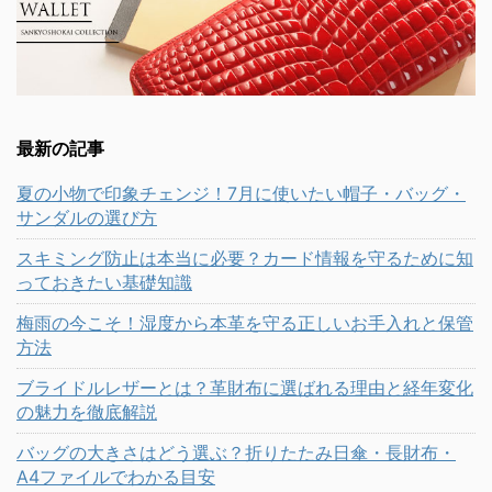
最新の記事
夏の小物で印象チェンジ！7月に使いたい帽子・バッグ・
サンダルの選び方
スキミング防止は本当に必要？カード情報を守るために知
っておきたい基礎知識
梅雨の今こそ！湿度から本革を守る正しいお手入れと保管
方法
ブライドルレザーとは？革財布に選ばれる理由と経年変化
の魅力を徹底解説
バッグの大きさはどう選ぶ？折りたたみ日傘・長財布・
A4ファイルでわかる目安