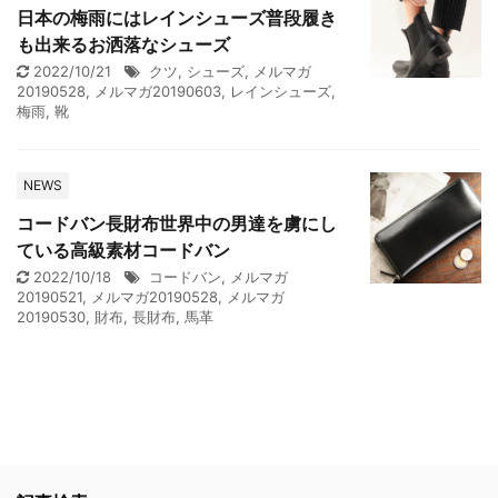
日本の梅雨にはレインシューズ普段履き
も出来るお洒落なシューズ
2022/10/21
クツ
,
シューズ
,
メルマガ
20190528
,
メルマガ20190603
,
レインシューズ
,
梅雨
,
靴
NEWS
コードバン長財布世界中の男達を虜にし
ている高級素材コードバン
2022/10/18
コードバン
,
メルマガ
20190521
,
メルマガ20190528
,
メルマガ
20190530
,
財布
,
長財布
,
馬革