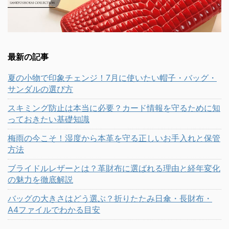
最新の記事
夏の小物で印象チェンジ！7月に使いたい帽子・バッグ・
サンダルの選び方
スキミング防止は本当に必要？カード情報を守るために知
っておきたい基礎知識
梅雨の今こそ！湿度から本革を守る正しいお手入れと保管
方法
ブライドルレザーとは？革財布に選ばれる理由と経年変化
の魅力を徹底解説
バッグの大きさはどう選ぶ？折りたたみ日傘・長財布・
A4ファイルでわかる目安