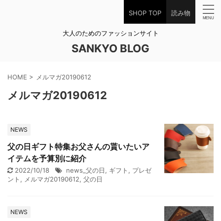
SHOP TOP
読み物
大人のためのファッションサイト
SANKYO BLOG
HOME
>
メルマガ20190612
メルマガ20190612
NEWS
父の日ギフト特集お父さんの貰いたいア
イテムを予算別に紹介
2022/10/18
news_父の日
,
ギフト
,
プレゼ
ント
,
メルマガ20190612
,
父の日
NEWS