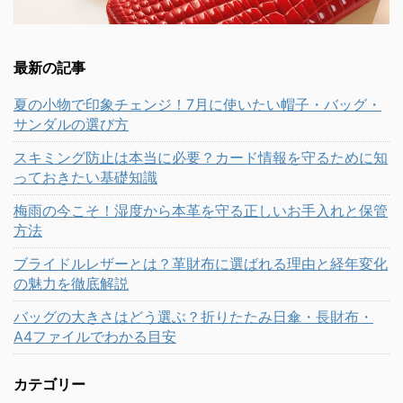
最新の記事
夏の小物で印象チェンジ！7月に使いたい帽子・バッグ・
サンダルの選び方
スキミング防止は本当に必要？カード情報を守るために知
っておきたい基礎知識
梅雨の今こそ！湿度から本革を守る正しいお手入れと保管
方法
ブライドルレザーとは？革財布に選ばれる理由と経年変化
の魅力を徹底解説
バッグの大きさはどう選ぶ？折りたたみ日傘・長財布・
A4ファイルでわかる目安
カテゴリー