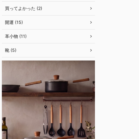
買ってよかった (2)
開運 (15)
革小物 (11)
靴 (5)