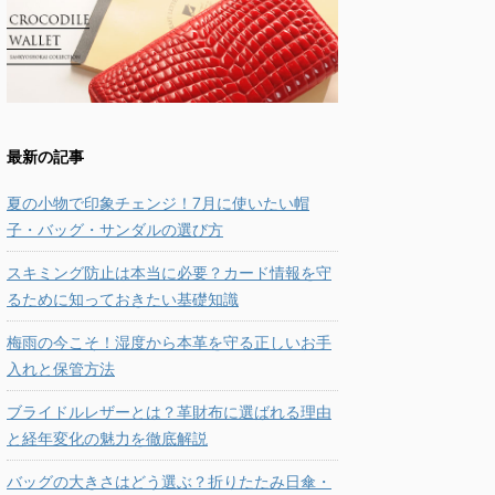
最新の記事
夏の小物で印象チェンジ！7月に使いたい帽
子・バッグ・サンダルの選び方
スキミング防止は本当に必要？カード情報を守
るために知っておきたい基礎知識
梅雨の今こそ！湿度から本革を守る正しいお手
入れと保管方法
ブライドルレザーとは？革財布に選ばれる理由
と経年変化の魅力を徹底解説
バッグの大きさはどう選ぶ？折りたたみ日傘・