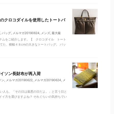
のクロコダイルを使用したトートバ
グ
,
バッグ
,
メルマガ20190624
,
メンズ
,
最大級
テムをご紹介します。【 クロコダイル トート
てた、横幅４８cmの大きなトートバッグ。 バッ
イソン長財布が再入荷
ソン
,
メルマガ20190622
,
メルマガ20190624
,
メ
ない人も、「その日は最悪の日だよ。」と言う日と
イイ方を選びますよね？ それぐらいの気持ちでい