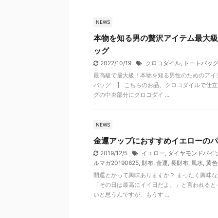
NEWS
本物を知る男の贅沢アイテム最大級
ッグ
2022/10/19
クロコダイル
,
トートバッ
最高級で最大級！本物を知る男性のためのアイ
バッグ 】 こちらのお品、クロコダイルで仕立
グの中央部分にクロコダイ ...
NEWS
金運アップにおすすめイエローのパ
2019/12/5
イエロー
,
ダイヤモンドパイ
ルマガ20190625
,
財布
,
金運
,
長財布
,
風水
,
黄色
開運とかって興味ありますか？ まったく興味
「その日は最高にイイ日だよ。」と言われると
いと思うんですが、もうす ...