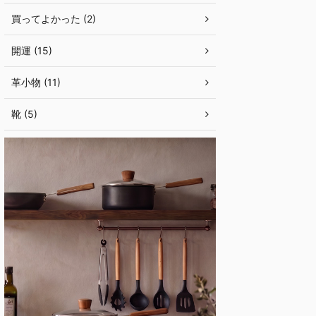
買ってよかった (2)
開運 (15)
革小物 (11)
靴 (5)