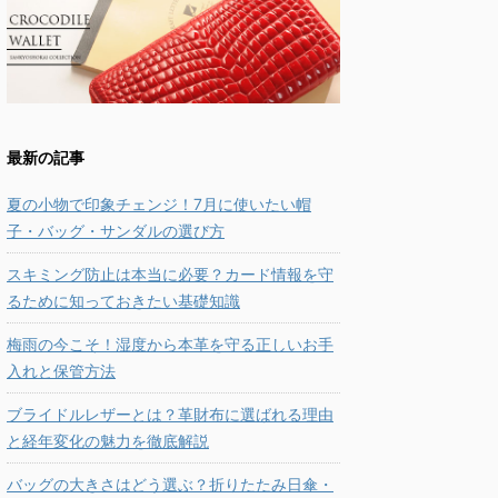
最新の記事
夏の小物で印象チェンジ！7月に使いたい帽
子・バッグ・サンダルの選び方
スキミング防止は本当に必要？カード情報を守
るために知っておきたい基礎知識
梅雨の今こそ！湿度から本革を守る正しいお手
入れと保管方法
ブライドルレザーとは？革財布に選ばれる理由
と経年変化の魅力を徹底解説
バッグの大きさはどう選ぶ？折りたたみ日傘・