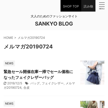
SHOP TOP
読み物
大人のためのファッションサイト
SANKYO BLOG
HOME
>
メルマガ20190724
メルマガ20190724
NEWS
緊急セール開催在庫一掃でセール価格に
なったフェイクレザーバッグ
2019/12/5
バッグ
,
フェイクレザー
,
メルマ
ガ20190724
,
合皮
NEWS