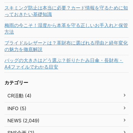
スキミング防止は本当に必要？カード情報を守るために知
っておきたい基礎知識
梅雨の今こそ！湿度から本革を守る正しいお手入れと保管
方法
ブライドルレザーとは？革財布に選ばれる理由と経年変化
の魅力を徹底解説
バッグの大きさはどう選ぶ？折りたたみ日傘・長財布・
A4ファイルでわかる目安
カテゴリー
CR活動 (4)
INFO (5)
NEWS (2,049)
SNS企画 (2)