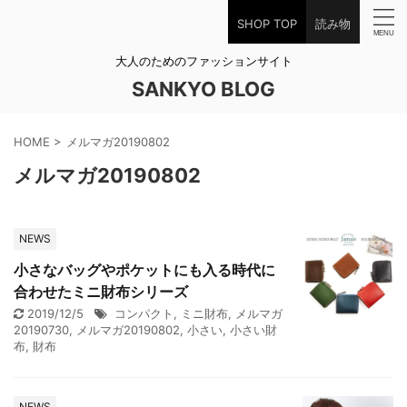
SHOP TOP
読み物
大人のためのファッションサイト
SANKYO BLOG
HOME
>
メルマガ20190802
メルマガ20190802
NEWS
小さなバッグやポケットにも入る時代に
合わせたミニ財布シリーズ
2019/12/5
コンパクト
,
ミニ財布
,
メルマガ
20190730
,
メルマガ20190802
,
小さい
,
小さい財
布
,
財布
NEWS