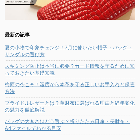
最新の記事
夏の小物で印象チェンジ！7月に使いたい帽子・バッグ・
サンダルの選び方
スキミング防止は本当に必要？カード情報を守るために知
っておきたい基礎知識
梅雨の今こそ！湿度から本革を守る正しいお手入れと保管
方法
ブライドルレザーとは？革財布に選ばれる理由と経年変化
の魅力を徹底解説
バッグの大きさはどう選ぶ？折りたたみ日傘・長財布・
A4ファイルでわかる目安