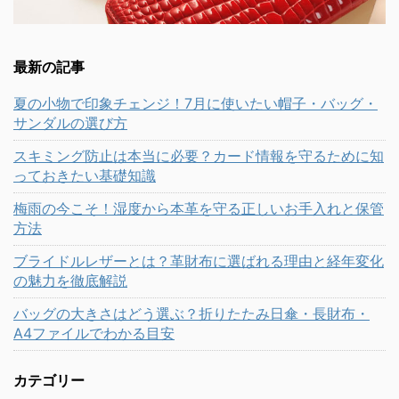
最新の記事
夏の小物で印象チェンジ！7月に使いたい帽子・バッグ・
サンダルの選び方
スキミング防止は本当に必要？カード情報を守るために知
っておきたい基礎知識
梅雨の今こそ！湿度から本革を守る正しいお手入れと保管
方法
ブライドルレザーとは？革財布に選ばれる理由と経年変化
の魅力を徹底解説
バッグの大きさはどう選ぶ？折りたたみ日傘・長財布・
A4ファイルでわかる目安
カテゴリー