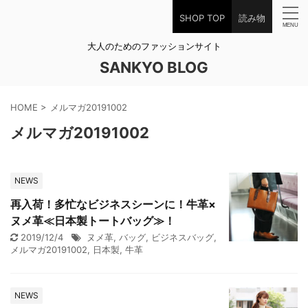
SHOP TOP
読み物
大人のためのファッションサイト
SANKYO BLOG
HOME
>
メルマガ20191002
メルマガ20191002
NEWS
再入荷！多忙なビジネスシーンに！牛革×
ヌメ革≪日本製トートバッグ≫！
2019/12/4
ヌメ革
,
バッグ
,
ビジネスバッグ
,
メルマガ20191002
,
日本製
,
牛革
NEWS