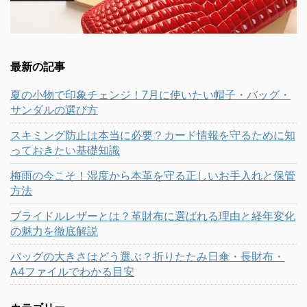
最新の記事
夏の小物で印象チェンジ！7月に使いたい帽子・バッグ・
サンダルの選び方
スキミング防止は本当に必要？カード情報を守るために知
っておきたい基礎知識
梅雨の今こそ！湿度から本革を守る正しいお手入れと保管
方法
ブライドルレザーとは？革財布に選ばれる理由と経年変化
の魅力を徹底解説
バッグの大きさはどう選ぶ？折りたたみ日傘・長財布・
A4ファイルでわかる目安