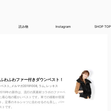
読み物
Instagram
SHOP TOP
ふわふわファー付きダウンベスト！
ーベスト
,
メルマガ20191008
,
ラム
,
レッキス
019年の新作は、流行の異素材コラボのファーベ
た着心地の暖かいベストです。車での移動や部屋
ト。定番のネルシャツに合わせるのも良し。パー
ストです。