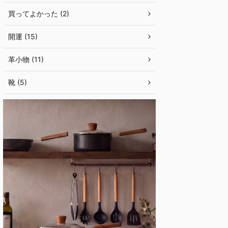
買ってよかった (2)
開運 (15)
革小物 (11)
靴 (5)