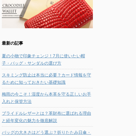
最新の記事
夏の小物で印象チェンジ！7月に使いたい帽
子・バッグ・サンダルの選び方
スキミング防止は本当に必要？カード情報を守
るために知っておきたい基礎知識
梅雨の今こそ！湿度から本革を守る正しいお手
入れと保管方法
ブライドルレザーとは？革財布に選ばれる理由
と経年変化の魅力を徹底解説
バッグの大きさはどう選ぶ？折りたたみ日傘・