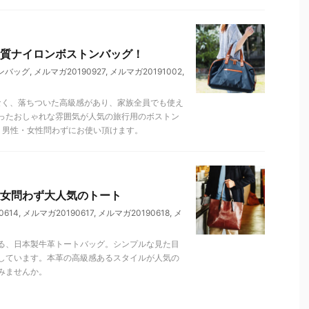
質ナイロンボストンバッグ！
ンバッグ
,
メルマガ20190927
,
メルマガ20191002
,
なく、落ちついた高級感があり、家族全員でも使え
ったおしゃれな雰囲気が人気の旅行用のボストン
、男性・女性問わずにお使い頂けます。
女問わず大人気のトート
0614
,
メルマガ20190617
,
メルマガ20190618
,
メ
る、日本製牛革トートバッグ。シンプルな見た目
しています。本革の高級感あるスタイルが人気の
みませんか。