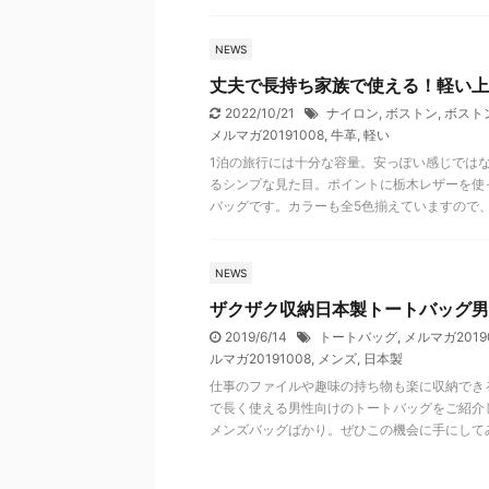
NEWS
丈夫で長持ち家族で使える！軽い上
2022/10/21
ナイロン
,
ボストン
,
ボスト
メルマガ20191008
,
牛革
,
軽い
1泊の旅行には十分な容量。安っぽい感じでは
るシンプな見た目。ポイントに栃木レザーを使
バッグです。カラーも全5色揃えていますので
NEWS
ザクザク収納日本製トートバッグ男
2019/6/14
トートバッグ
,
メルマガ2019
ルマガ20191008
,
メンズ
,
日本製
仕事のファイルや趣味の持ち物も楽に収納でき
で長く使える男性向けのトートバッグをご紹介
メンズバッグばかり。ぜひこの機会に手にして