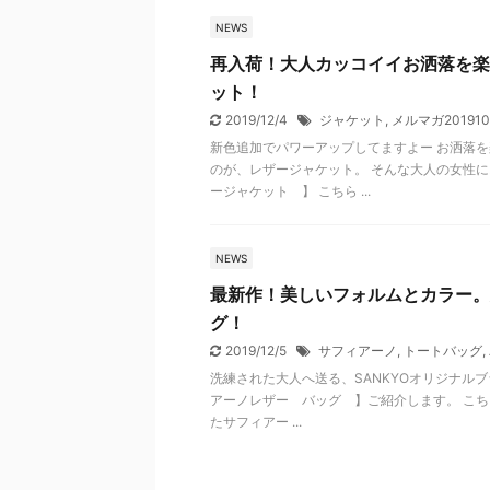
NEWS
再入荷！大人カッコイイお洒落を楽
ット！
2019/12/4
ジャケット
,
メルマガ201910
新色追加でパワーアップしてますよー お洒落
のが、レザージャケット。 そんな大人の女性
ージャケット 】 こちら ...
NEWS
最新作！美しいフォルムとカラー。
グ！
2019/12/5
サフィアーノ
,
トートバッグ
,
洗練された大人へ送る、SANKYOオリジナルブラ
アーノレザー バッグ 】ご紹介します。 こち
たサフィアー ...