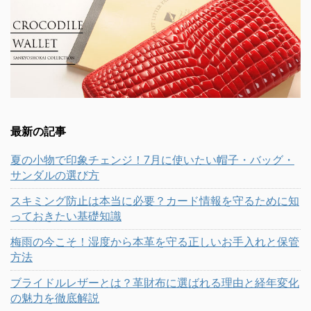
最新の記事
夏の小物で印象チェンジ！7月に使いたい帽子・バッグ・
サンダルの選び方
スキミング防止は本当に必要？カード情報を守るために知
っておきたい基礎知識
梅雨の今こそ！湿度から本革を守る正しいお手入れと保管
方法
ブライドルレザーとは？革財布に選ばれる理由と経年変化
の魅力を徹底解説