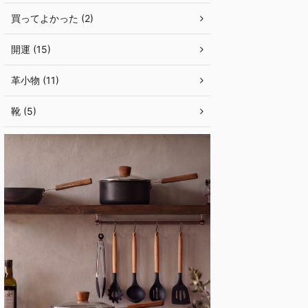
買ってよかった (2)
開運 (15)
革小物 (11)
靴 (5)