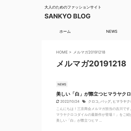
大人のためのファッションサイト
SANKYO BLOG
ホーム
NEWS
HOME
>
メルマガ20191218
メルマガ20191218
NEWS
美しい「白」が際立つヒマラヤクロ
2022/10/24
クロコ
,
バッグ
,
ヒマラヤク
こんにちは！三京商会メルマガ担当の吉川です
マラヤクロコダイルの最新作が登場！」をご紹
美しい「白」が際立つヒマ ...