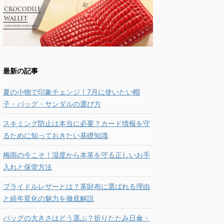
最新の記事
夏の小物で印象チェンジ！7月に使いたい帽
子・バッグ・サンダルの選び方
スキミング防止は本当に必要？カード情報を守
るために知っておきたい基礎知識
梅雨の今こそ！湿度から本革を守る正しいお手
入れと保管方法
ブライドルレザーとは？革財布に選ばれる理由
と経年変化の魅力を徹底解説
バッグの大きさはどう選ぶ？折りたたみ日傘・