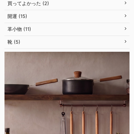
買ってよかった (2)
開運 (15)
革小物 (11)
靴 (5)