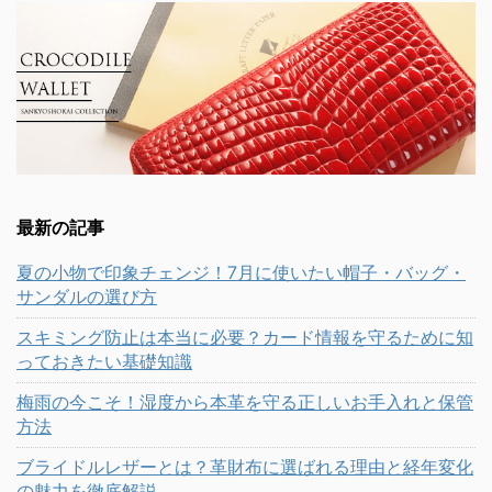
最新の記事
夏の小物で印象チェンジ！7月に使いたい帽子・バッグ・
サンダルの選び方
スキミング防止は本当に必要？カード情報を守るために知
っておきたい基礎知識
梅雨の今こそ！湿度から本革を守る正しいお手入れと保管
方法
ブライドルレザーとは？革財布に選ばれる理由と経年変化
の魅力を徹底解説