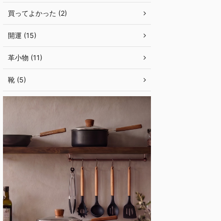
買ってよかった (2)
開運 (15)
革小物 (11)
靴 (5)