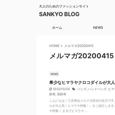
大人のためのファッションサイト
SANKYO BLOG
ホーム
NEWS
HOME
>
メルマガ20200415
メルマガ20200415
NEWS
希少なヒマラヤクロコダイルが大人
2022/10/24
バッグ
,
ハンドバッグ
,
ヒマ
財布
,
長財布
こんにちは！三京商会メルマガ担当の吉川です
ルが大人気！ヒマラヤ特集！」をご紹介します
ヤ特集！ まるでヒマラヤ ...