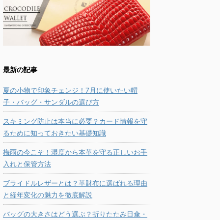
最新の記事
夏の小物で印象チェンジ！7月に使いたい帽
子・バッグ・サンダルの選び方
スキミング防止は本当に必要？カード情報を守
るために知っておきたい基礎知識
梅雨の今こそ！湿度から本革を守る正しいお手
入れと保管方法
ブライドルレザーとは？革財布に選ばれる理由
と経年変化の魅力を徹底解説
バッグの大きさはどう選ぶ？折りたたみ日傘・