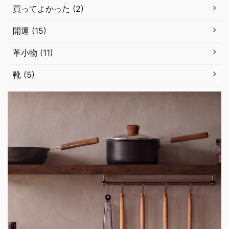
買ってよかった (2)
開運 (15)
革小物 (11)
靴 (5)