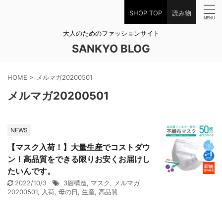
SHOP TOP
読み物
大人のためのファッションサイト
SANKYO BLOG
HOME
>
メルマガ20200501
メルマガ20200501
NEWS
【マスク入荷！】大量生産でコストダウ
ン！高品質をできる限りお安くお届けし
たいんです。
2022/10/3
3層構造
,
マスク
,
メルマガ
20200501
,
入荷
,
母の日
,
生産
,
高品質