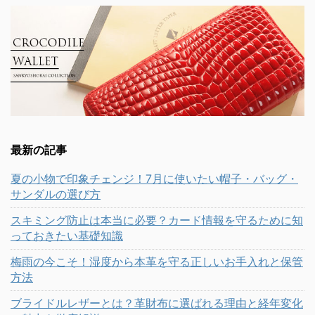
最新の記事
夏の小物で印象チェンジ！7月に使いたい帽子・バッグ・
サンダルの選び方
スキミング防止は本当に必要？カード情報を守るために知
っておきたい基礎知識
梅雨の今こそ！湿度から本革を守る正しいお手入れと保管
方法
ブライドルレザーとは？革財布に選ばれる理由と経年変化