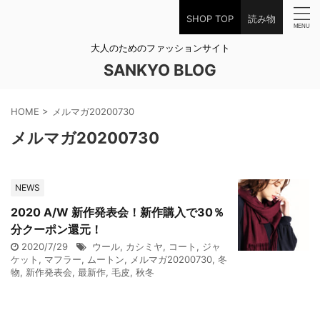
SHOP TOP
読み物
大人のためのファッションサイト
SANKYO BLOG
HOME
>
メルマガ20200730
メルマガ20200730
NEWS
2020 A/W 新作発表会！新作購入で30％
分クーポン還元！
2020/7/29
ウール
,
カシミヤ
,
コート
,
ジャ
ケット
,
マフラー
,
ムートン
,
メルマガ20200730
,
冬
物
,
新作発表会
,
最新作
,
毛皮
,
秋冬