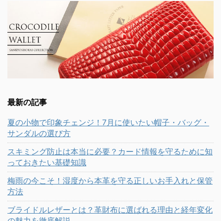
最新の記事
夏の小物で印象チェンジ！7月に使いたい帽子・バッグ・
サンダルの選び方
スキミング防止は本当に必要？カード情報を守るために知
っておきたい基礎知識
梅雨の今こそ！湿度から本革を守る正しいお手入れと保管
方法
ブライドルレザーとは？革財布に選ばれる理由と経年変化
の魅力を徹底解説