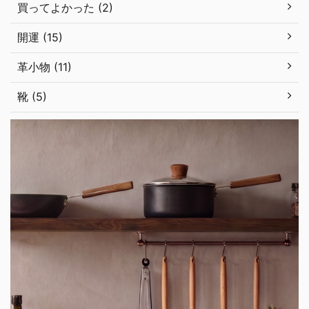
買ってよかった (2)
開運 (15)
革小物 (11)
靴 (5)