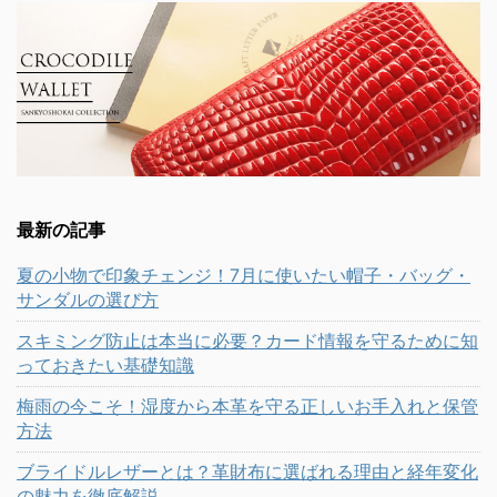
最新の記事
夏の小物で印象チェンジ！7月に使いたい帽子・バッグ・
サンダルの選び方
スキミング防止は本当に必要？カード情報を守るために知
っておきたい基礎知識
梅雨の今こそ！湿度から本革を守る正しいお手入れと保管
方法
ブライドルレザーとは？革財布に選ばれる理由と経年変化
の魅力を徹底解説