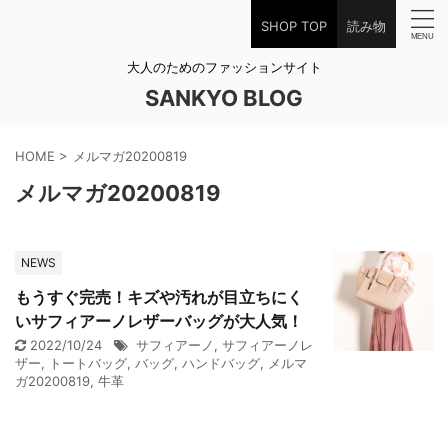
SHOP TOP
読み物
大人のためのファッションサイト
SANKYO BLOG
HOME
>
メルマガ20200819
メルマガ20200819
NEWS
もうすぐ完売！キズや汚れが目立ちにく
いサフィアーノレザーバッグが大人気！
2022/10/24
サフィアーノ
,
サフィアーノレ
ザー
,
トートバッグ
,
バッグ
,
ハンドバッグ
,
メルマ
ガ20200819
,
牛革