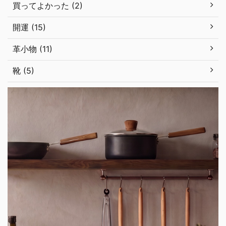
買ってよかった (2)
開運 (15)
革小物 (11)
靴 (5)