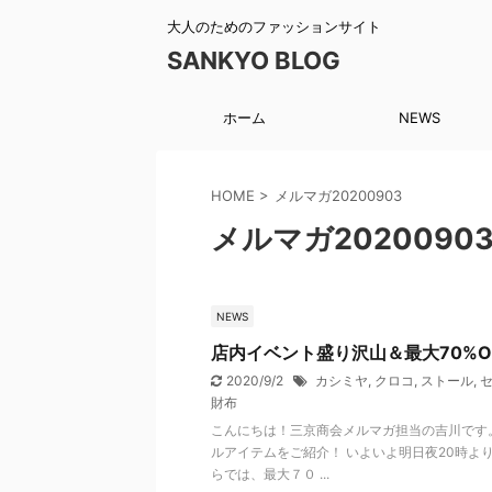
大人のためのファッションサイト
SANKYO BLOG
ホーム
NEWS
HOME
>
メルマガ20200903
メルマガ2020090
NEWS
店内イベント盛り沢山＆最大70%
2020/9/2
カシミヤ
,
クロコ
,
ストール
,
財布
こんにちは！三京商会メルマガ担当の吉川です。
ルアイテムをご紹介！ いよいよ明日夜20時よ
らでは、最大７０ ...