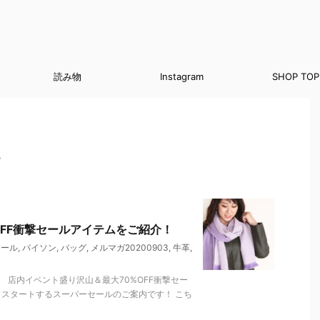
読み物
Instagram
SHOP TOP
3
OFF衝撃セールアイテムをご紹介！
セール
,
パイソン
,
バッグ
,
メルマガ20200903
,
牛革
,
 店内イベント盛り沢山＆最大70%OFF衝撃セー
りスタートするスーパーセールのご案内です！ こち