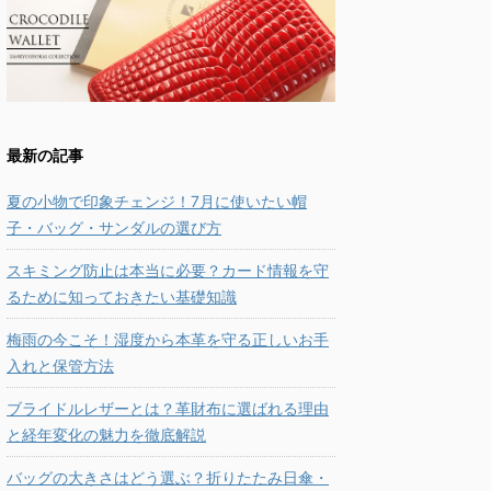
最新の記事
夏の小物で印象チェンジ！7月に使いたい帽
子・バッグ・サンダルの選び方
スキミング防止は本当に必要？カード情報を守
るために知っておきたい基礎知識
梅雨の今こそ！湿度から本革を守る正しいお手
入れと保管方法
ブライドルレザーとは？革財布に選ばれる理由
と経年変化の魅力を徹底解説
バッグの大きさはどう選ぶ？折りたたみ日傘・