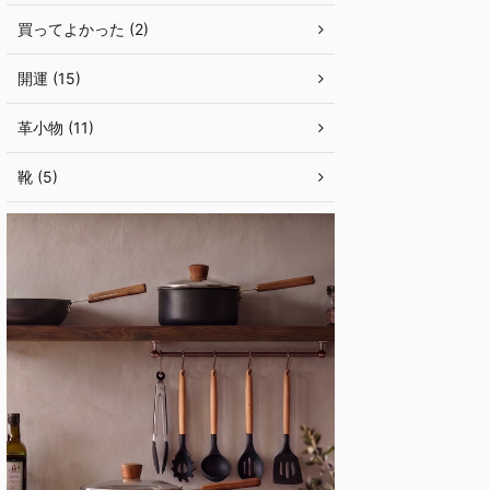
買ってよかった (2)
開運 (15)
革小物 (11)
靴 (5)