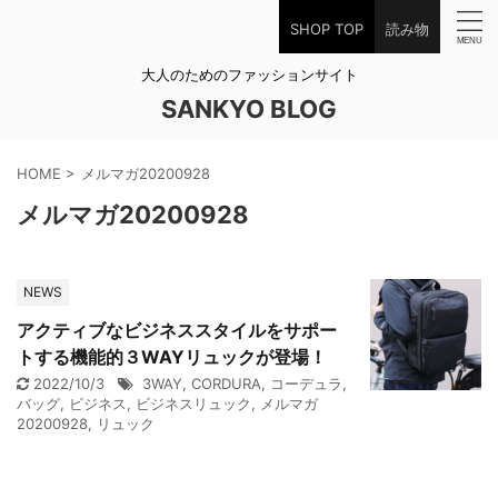
SHOP TOP
読み物
大人のためのファッションサイト
SANKYO BLOG
HOME
>
メルマガ20200928
メルマガ20200928
NEWS
アクティブなビジネススタイルをサポー
トする機能的３WAYリュックが登場！
2022/10/3
3WAY
,
CORDURA
,
コーデュラ
,
バッグ
,
ビジネス
,
ビジネスリュック
,
メルマガ
20200928
,
リュック