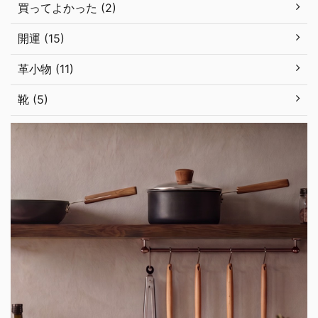
買ってよかった (2)
開運 (15)
革小物 (11)
靴 (5)