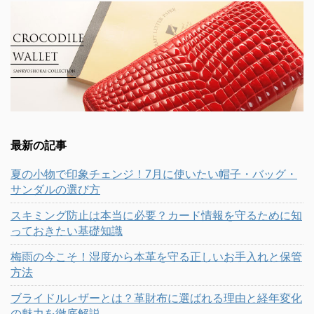
最新の記事
夏の小物で印象チェンジ！7月に使いたい帽子・バッグ・
サンダルの選び方
スキミング防止は本当に必要？カード情報を守るために知
っておきたい基礎知識
梅雨の今こそ！湿度から本革を守る正しいお手入れと保管
方法
ブライドルレザーとは？革財布に選ばれる理由と経年変化
の魅力を徹底解説