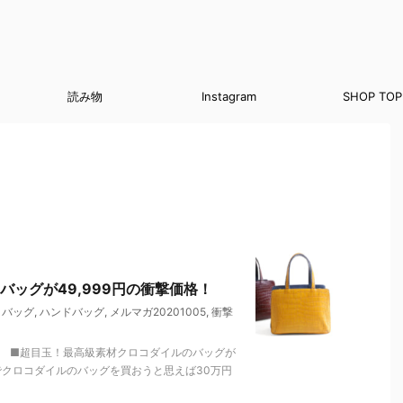
読み物
Instagram
SHOP TOP
ッグが49,999円の衝撃価格！
,
バッグ
,
ハンドバッグ
,
メルマガ20201005
,
衝撃
。 ■超目玉！最高級素材クロコダイルのバッグが
ドでクロコダイルのバッグを買おうと思えば30万円