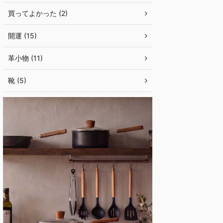
買ってよかった (2)
開運 (15)
革小物 (11)
靴 (5)