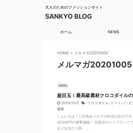
大人のためのファッションサイト
SANKYO BLOG
ホーム
NEWS
HOME
>
メルマガ20201005
メルマガ20201005
NEWS
超目玉！最高級素材クロコダイルのバ
2020/10/5
クロコダイル
,
トートバッグ
価格
こんにちは！三京商会メルマガ担当の吉川です
49,999円の衝撃価格！ 百貨店やハイブラン
以上は当たり前。 ...