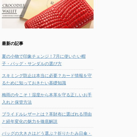
最新の記事
夏の小物で印象チェンジ！7月に使いたい帽
子・バッグ・サンダルの選び方
スキミング防止は本当に必要？カード情報を守
るために知っておきたい基礎知識
梅雨の今こそ！湿度から本革を守る正しいお手
入れと保管方法
ブライドルレザーとは？革財布に選ばれる理由
と経年変化の魅力を徹底解説
バッグの大きさはどう選ぶ？折りたたみ日傘・