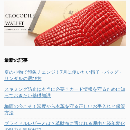
最新の記事
夏の小物で印象チェンジ！7月に使いたい帽子・バッグ・
サンダルの選び方
スキミング防止は本当に必要？カード情報を守るために知
っておきたい基礎知識
梅雨の今こそ！湿度から本革を守る正しいお手入れと保管
方法
ブライドルレザーとは？革財布に選ばれる理由と経年変化
の魅力を徹底解説