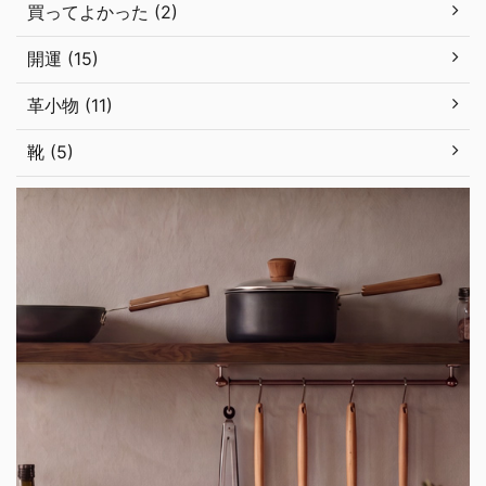
買ってよかった (2)
開運 (15)
革小物 (11)
靴 (5)