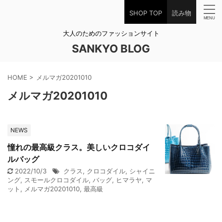
SHOP TOP
読み物
大人のためのファッションサイト
SANKYO BLOG
HOME
>
メルマガ20201010
メルマガ20201010
NEWS
憧れの最高級クラス。美しいクロコダイ
ルバッグ
2022/10/3
クラス
,
クロコダイル
,
シャイニ
ング
,
スモールクロコダイル
,
バッグ
,
ヒマラヤ
,
マ
ット
,
メルマガ20201010
,
最高級