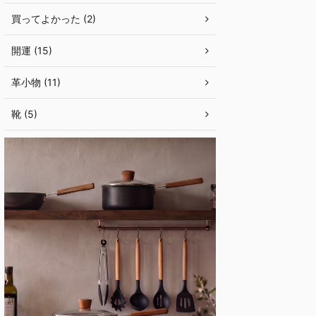
買ってよかった (2)
開運 (15)
革小物 (11)
靴 (5)