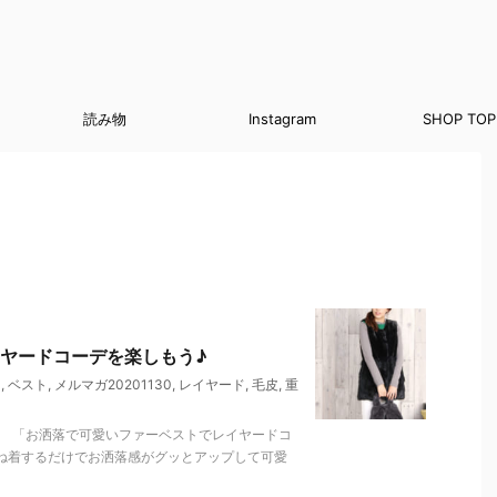
読み物
Instagram
SHOP TOP
ヤードコーデを楽しもう♪
ト
,
ベスト
,
メルマガ20201130
,
レイヤード
,
毛皮
,
重
。 「お洒落で可愛いファーベストでレイヤードコ
重ね着するだけでお洒落感がグッとアップして可愛