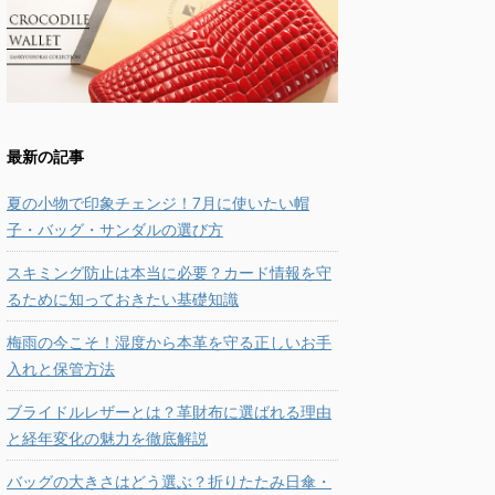
最新の記事
夏の小物で印象チェンジ！7月に使いたい帽
子・バッグ・サンダルの選び方
スキミング防止は本当に必要？カード情報を守
るために知っておきたい基礎知識
梅雨の今こそ！湿度から本革を守る正しいお手
入れと保管方法
ブライドルレザーとは？革財布に選ばれる理由
と経年変化の魅力を徹底解説
バッグの大きさはどう選ぶ？折りたたみ日傘・